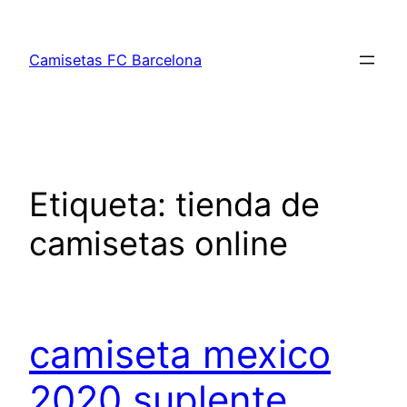
Saltar
al
Camisetas FC Barcelona
contenido
Etiqueta:
tienda de
camisetas online
camiseta mexico
2020 suplente