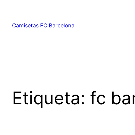
Saltar
al
contenido
Camisetas FC Barcelona
Etiqueta:
fc ba