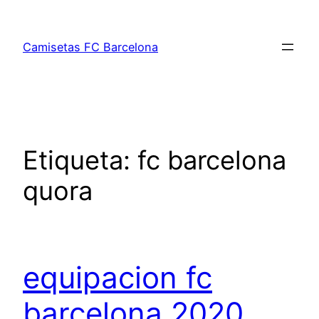
Saltar
al
Camisetas FC Barcelona
contenido
Etiqueta:
fc barcelona
quora
equipacion fc
barcelona 2020