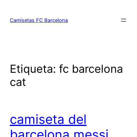
Saltar
al
Camisetas FC Barcelona
contenido
Etiqueta:
fc barcelona
cat
camiseta del
barcelona messi