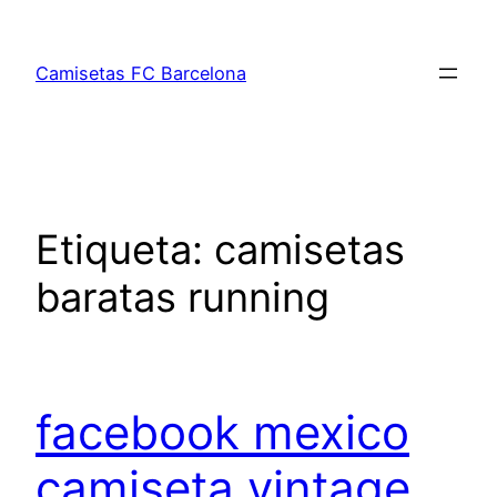
Saltar
al
Camisetas FC Barcelona
contenido
Etiqueta:
camisetas
baratas running
facebook mexico
camiseta vintage