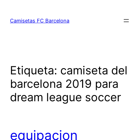
Saltar
al
Camisetas FC Barcelona
contenido
Etiqueta:
camiseta del
barcelona 2019 para
dream league soccer
equipacion