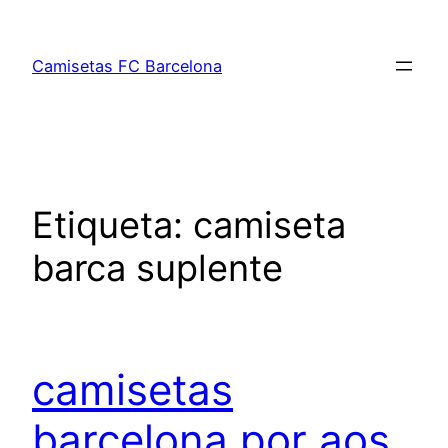
Saltar
al
Camisetas FC Barcelona
contenido
Etiqueta:
camiseta
barca suplente
camisetas
barcelona por aos