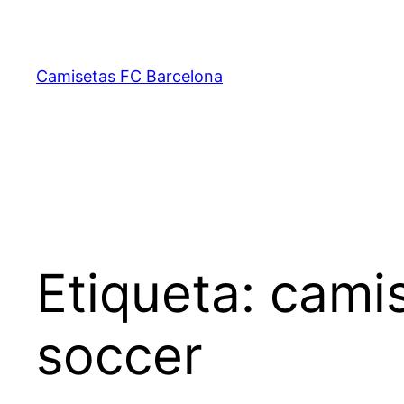
Saltar
al
contenido
Camisetas FC Barcelona
Etiqueta:
cami
soccer