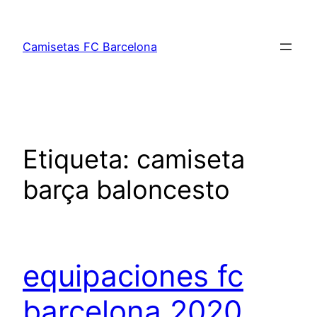
Saltar
al
Camisetas FC Barcelona
contenido
Etiqueta:
camiseta
barça baloncesto
equipaciones fc
barcelona 2020