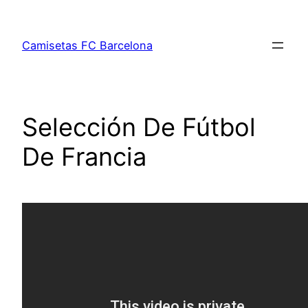
Saltar
al
Camisetas FC Barcelona
contenido
Selección De Fútbol
De Francia