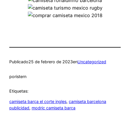
Publicado
25 de febrero de 2023
en
Uncategorized
por
istern
Etiquetas:
camiseta barça el corte ingles
, 
camiseta barcelona
publicidad
, 
modric camiseta barça