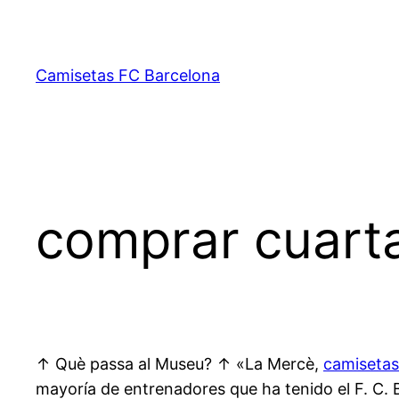
Saltar
al
contenido
Camisetas FC Barcelona
comprar cuart
↑ Què passa al Museu? ↑ «La Mercè,
camisetas
mayoría de entrenadores que ha tenido el F. C. B